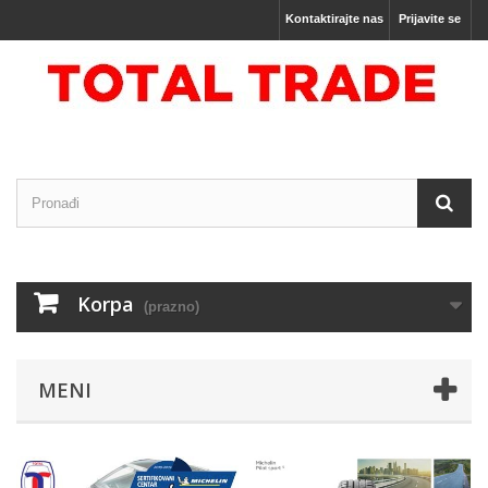
Kontaktirajte nas
Prijavite se
Korpa
(prazno)
MENI